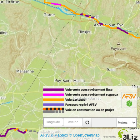
AF3V © Mapbox © OpenStreetMap