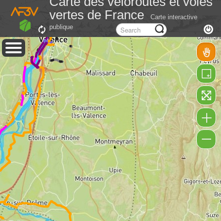
Carte des véloroutes et voies
vertes de France
Carte interactive
publique